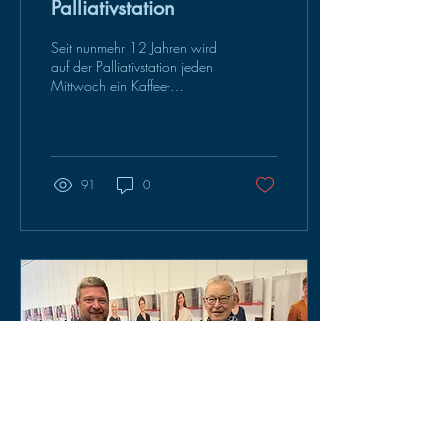
Palliativstation
Seit nunmehr 12 Jahren wird
auf der Palliativstation jeden
Mittwoch ein Kaffee-
Nachmittag für PatientInnen
und Angehörige angeboten.
Eine...
91
0