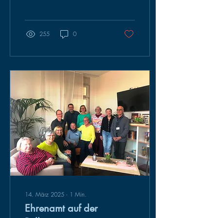
und erzählt seine eigene...
255
0
14. März 2025
∙
1
Min.
Ehrenamt auf der