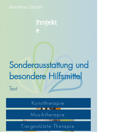
Mahatma Gandhi
Projekt
e
Sonderausstattung und
besondere Hilfsmittel
Text
Kunsttherapie
Musiktherapie
Tiergestützte Therapie