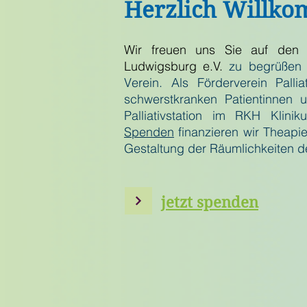
Herzlich Willk
Wir freuen uns Sie auf den n
Ludwigsburg e.V.
zu begrüßen 
Verein. Als Förderverein Palli
schwerstkranken Patientinnen 
Palliativstation im RKH Klini
Spenden
finanzieren wir Theapiea
Gestaltung der Räumlichkeiten der
jetzt spenden