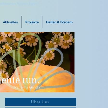
roblemen führen kann.
Aktuelles
Projekte
Helfen & Fördern
eute tun.
Mahatma Gandhi
Über Uns