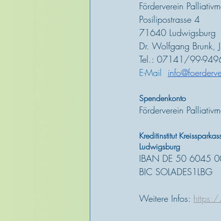
Förderverein Palliativ
Posilipostrasse 4
71640 Ludwigsburg
Dr. Wolfgang Brunk, J
Tel.: 07141/99-9496
E-Mail  
info@foerderve
Spendenkonto
Förderverein Palliativ
Kreditinstitut Kreissparkas
Ludwigsburg
IBAN DE 50 6045 
BIC SOLADES1LBG
Weitere Infos: 
https:/