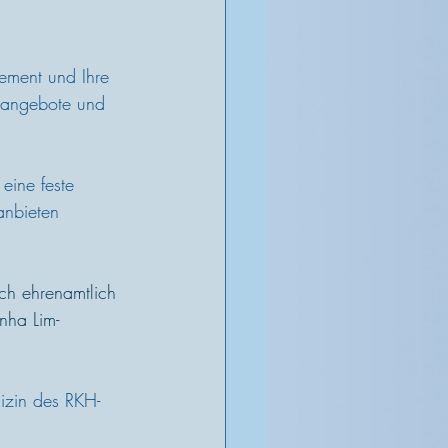
ement und Ihre 
eangebote und 
eine feste 
anbieten 
ich ehrenamtlich 
nha Lim-
dizin des RKH-