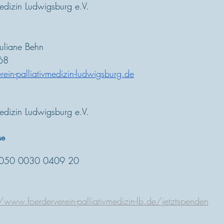
medizin Ludwigsburg e.V.
uliane Behn 
​8
rein-palliativmedizin-ludwigsburg.de
medizin Ludwigsburg e.V.
se
0050 0030 0409 20
/www.foerderverein-palliativmedizin-lb.de/jetztspenden