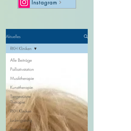
Instagram
Aktuelles
RKH Kliniken
Alle Beiträge
Palliativstation
Musiktherapie
Kunsttherapie
Tiergestützte
Therapie
RKH Kliniken
Ludwigsburg
Bietigheim