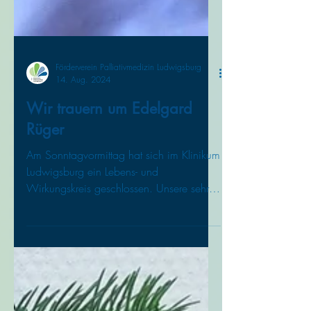
Förderverein Palliativmedizin Ludwigsburg
14. Aug. 2024
Wir trauern um Edelgard
Rüger
Am Sonntagvormittag hat sich im Klinikum
Ludwigsburg ein Lebens- und
Wirkungskreis geschlossen. Unsere sehr
geschätzte, ehemalige...