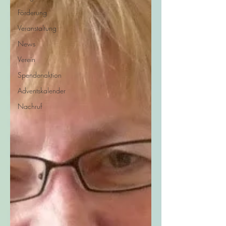
Förderung
Veranstaltung
News
Verein
Spendenaktion
Adventskalender
Nachruf