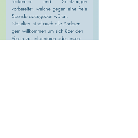
Leckereien und Spielzeugen  
vorbereitet, welche gegen eine freie 
Spende abzugeben wären. 
Natürlich  sind auch alle Anderen 
gern willkommen um sich über den 
Verein zu  informieren oder unsere 
Arbeit zu unterstützen. Jeder Beitrag 
hilft!
Was wenn ich am Donnerstag nicht 
kann?
Weitere Informationen zu unseren 
Angeboten und 
Unterstützungsmöglichkeiten sowie 
allen Ansprechpartnern finden Sie 
hier auf unserer Homepage.
Vielen Dank im Voraus!
Ihr Förderverein Palliativmedizin 