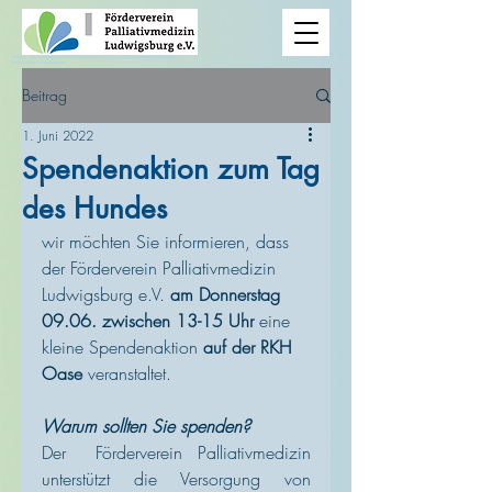
Hinweis: Die Homepage wird derzeit bearbeitet, was zu Darstellungsproblemen führen kann.
Vielen Dank für Ihr Verständnis!
Beitrag
1. Juni 2022
Spendenaktion zum Tag
des Hundes
wir möchten Sie informieren, dass 
der Förderverein Palliativmedizin 
Ludwigsburg e.V. 
am Donnerstag 
09.06. zwischen 13-15 Uhr
 eine 
kleine Spendenaktion 
auf der RKH 
Oase
 veranstaltet.
Warum sollten Sie spenden?
Der  Förderverein Palliativmedizin 
unterstützt die Versorgung von  