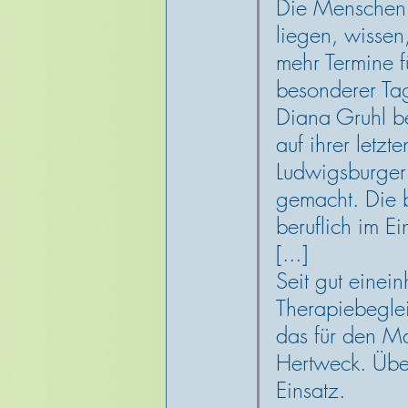
Die Menschen,
liegen, wissen
mehr Termine f
besonderer Ta
Diana Gruhl be
auf ihrer letzt
Ludwigsburger 
gemacht. Die b
beruflich im Ei
[...] 
Seit gut einein
Therapiebeglei
das für den Mal
Hertweck. Über
Einsatz. 