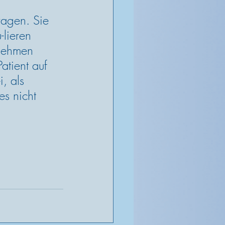
ragen. Sie 
lieren 
 nehmen 
atient auf 
, als 
s nicht 