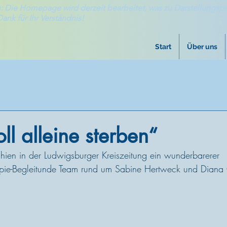
: Die Homepage wird derzeit bearbeitet, was zu Darstellungsp
Dank für Ihr Verständnis!
Start
Über uns
ll alleine sterben“
en in der Ludwigsburger Kreiszeitung ein wunderbarerer 
rapie-Begleitunde Team rund um Sabine Hertweck und Diana 