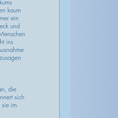
kums 
ben kaum 
mer ein 
eck und 
r Menschen 
t ins 
 Ausnahme 
ozusagen 
n, die 
nnert sich 
 sie im 